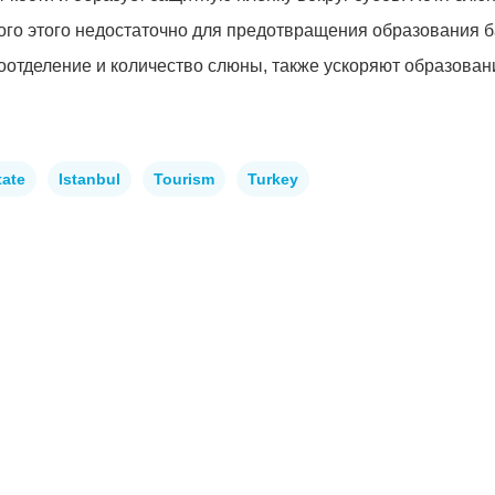
ого этого недостаточно для предотвращения образования б
тделение и количество слюны, также ускоряют образовани
tate
Istanbul
Tourism
Turkey