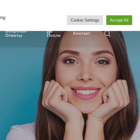
WHATSAPP
ing
Cookie Settings
Accept All
Вопросы-
До
Контакт
Ответы
После