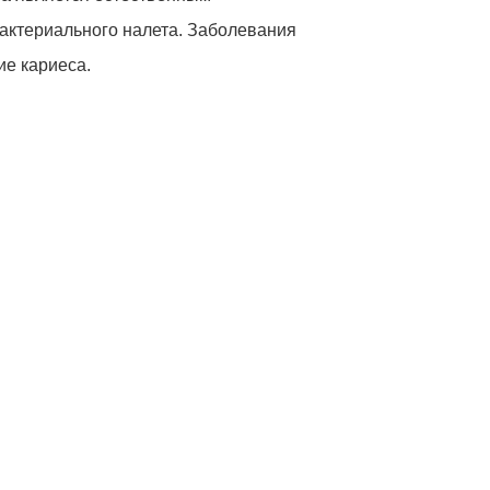
актериального налета. Заболевания
е кариеса.