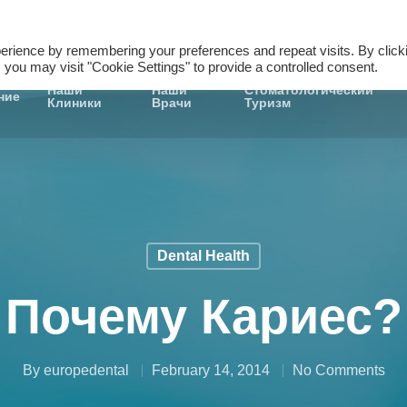
+905380829565
Начать Анализ »
erience by remembering your preferences and repeat visits. By click
 you may visit "Cookie Settings" to provide a controlled consent.
Наши
Наши
Стоматологический
ние
Клиники
Врачи
Туризм
Dental Health
Почему Кариес?
By
europedental
February 14, 2014
No Comments