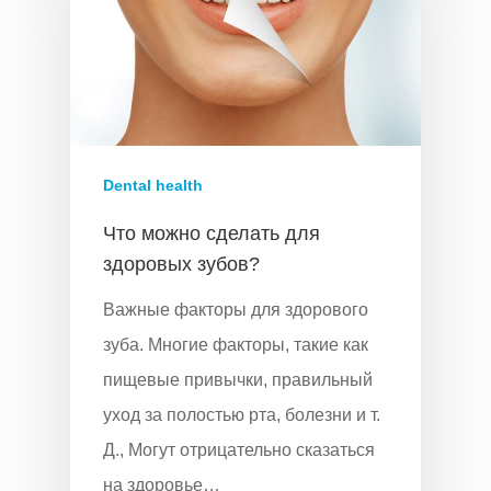
Лечение
Наши Клиники
Наши Врачи
Стоматологический Тури
Dental health
Вопросы-Ответы
Что можно сделать для
здоровых зубов?
До После
Важные факторы для здорового
Контакт
зуба. Многие факторы, такие как
пищевые привычки, правильный
+905380829565
уход за полостью рта, болезни и т.
WHATSAPP
Д., Могут отрицательно сказаться
на здоровье…