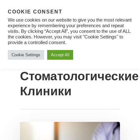
COOKIE CONSENT
We use cookies on our website to give you the most relevant
experience by remembering your preferences and repeat
visits. By clicking “Accept All”, you consent to the use of ALL
Tag
the cookies. However, you may visit "Cookie Settings" to
Hit enter to search or ESC to close
Clinic Archives -
provide a controlled consent.
Cookie Settings
Accept All
Europe
Стоматологические
Клиники