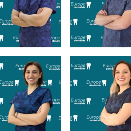
 Nuri Yılankırkan
Dt. Onur Er