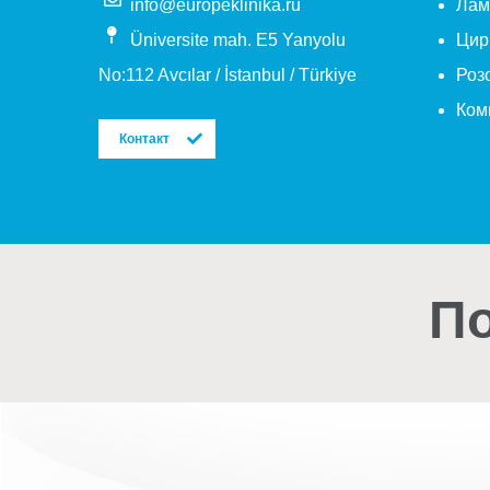
info@europeklinika.ru
Лам
Üniversite mah. E5 Yanyolu
Цир
No:112 Avcılar / İstanbul / Türkiye
Роз
Ком
Контакт
По