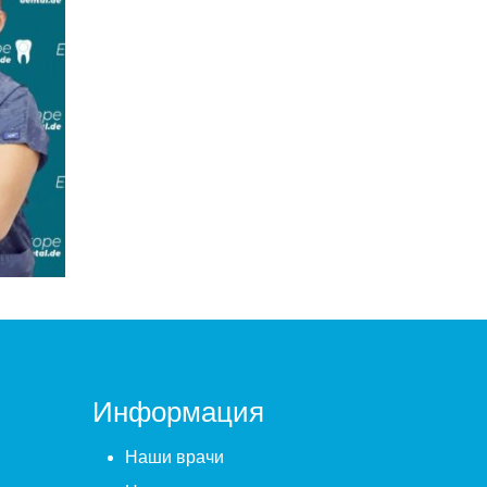
Implantology
i
Информация
Наши врачи