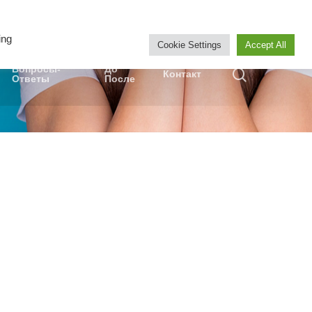
WHATSAPP
ing
Cookie Settings
Accept All
Вопросы-
До
Контакт
Ответы
После