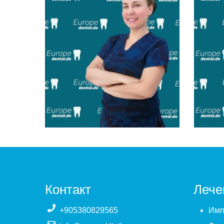
Doc. Dr. Sinem
Dr.
Yeniyol
Maxill
Impla
Maxillofacial & Surgery
Контакт
Лече
Implantology
+905380829565
Имп