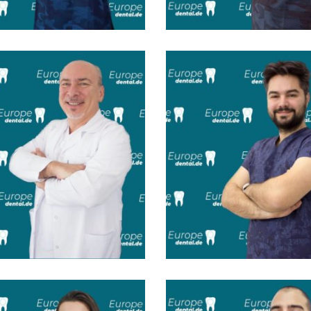
 Ece Er
Dt. Özlem Acar
 Mete Yurtseven
Doc. Dr. Nafi On
etics Specialist
Periodontology Specialist