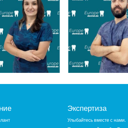
 Özge Özdal
Dr. Bahadır Kıral
ofacial & Surgery
Maxillofacial & Periodontology
ntology
Implantology
ние
Экспертиза
лант
Улыбайтесь вместе с нами.