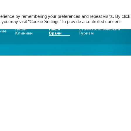
+905380829565
Начать Анализ »
erience by remembering your preferences and repeat visits. By click
 you may visit "Cookie Settings" to provide a controlled consent.
Наши
Наши
Стоматологический
ние
Клиники
Врачи
Туризм