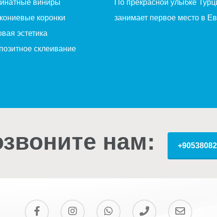
инатные виниры
По прекрасной улыбке Турц
кониевые коронки
занимает первое место в Ев
овая эстетика
позитное склеивание
звоните нам:
+90538082