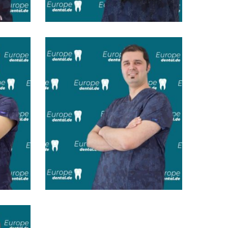
Dt. Serhat Nural
ur
Dr. Özgün Şenyurt
Maxillofacial & Surgery