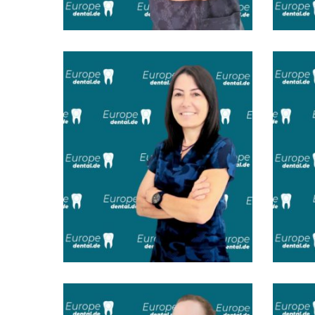
Dt. Enis Yardımcı
Dt.
Dt. Menekşe Urcan
Dr.
Prosth