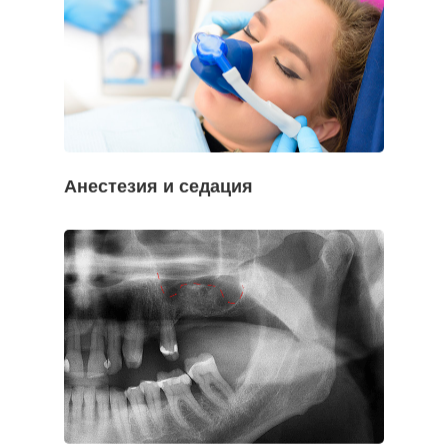
Домой
Лечение
Наши Клиники
Наши Врачи
Анестезия и седация
Стоматологический Тури
Вопросы-Ответы
До После
Контакт
+905380829565
WHATSAPP