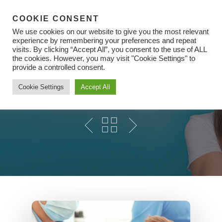
COOKIE CONSENT
We use cookies on our website to give you the most relevant
experience by remembering your preferences and repeat
visits. By clicking “Accept All”, you consent to the use of ALL
the cookies. However, you may visit "Cookie Settings" to
Hit enter to search or ESC to close
provide a controlled consent.
Педодонтия (детская
Cookie Settings
Accept All
Стоматология)