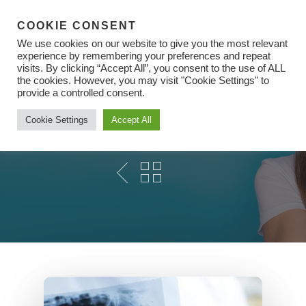
COOKIE CONSENT
We use cookies on our website to give you the most relevant
experience by remembering your preferences and repeat
visits. By clicking “Accept All”, you consent to the use of ALL
the cookies. However, you may visit "Cookie Settings" to
Hit enter to search or ESC to close
provide a controlled consent.
Устная Диагностика И
Cookie Settings
Accept All
Радиология