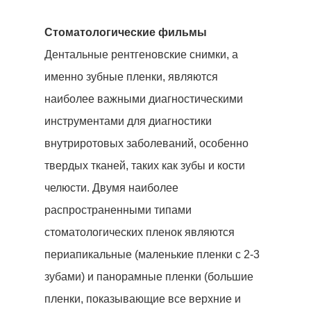
Стоматологические фильмы
Домой
Дентальные рентгеновские снимки, а
Лечение
именно зубные пленки, являются
наиболее важными диагностическими
Наши Клиники
инструментами для диагностики
Наши Врачи
внутриротовых заболеваний, особенно
Стоматологический Тури
твердых тканей, таких как зубы и кости
челюсти. Двумя наиболее
Вопросы-Ответы
распространенными типами
До После
стоматологических пленок являются
периапикальные (маленькие пленки с 2-3
Контакт
зубами) и панорамные пленки (большие
+905380829565
пленки, показывающие все верхние и