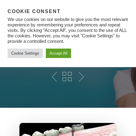
COOKIE CONSENT
We use cookies on our website to give you the most relevant
experience by remembering your preferences and repeat
visits. By clicking “Accept All”, you consent to the use of ALL
the cookies. However, you may visit "Cookie Settings" to
Hit enter to search or ESC to close
provide a controlled consent.
Эндодонтия (лечение
Cookie Settings
Accept All
Корневых Каналов)