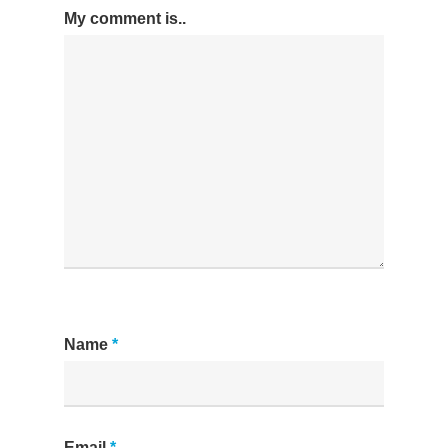
My comment is..
Name
*
Email
*