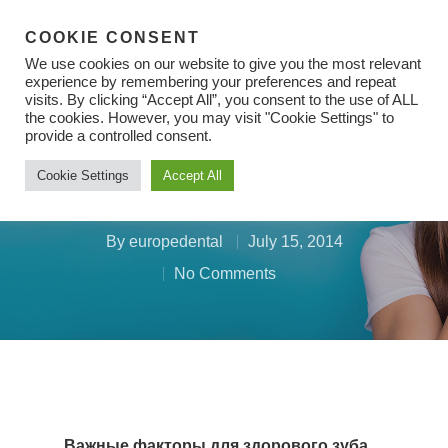
COOKIE CONSENT
We use cookies on our website to give you the most relevant
experience by remembering your preferences and repeat
visits. By clicking “Accept All”, you consent to the use of ALL
Dental Health
the cookies. However, you may visit "Cookie Settings" to
Hit enter to search or ESC to close
provide a controlled consent.
Что Можно Сделать Для
Cookie Settings
Accept All
Здоровых Зубов?
By
europedental
July 15, 2014
No Comments
Важные факторы для здорового зуба.