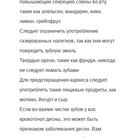
повышающие секрецию слюны во рту,
Наши Клиники
такие как апельсин, мандарин, киви,
лимон, грейпфрут.
Наши Врачи
Следует ограничить употребление
Стоматологический Тури
газированных напитков, так как они могут
Вопросы-Ответы
повредить зубную эмаль.
Твердые орехи, такие как фундук, никогда
До После
не следует ломать зубами
Контакт
Для предотвращения кариеса следует
употреблять такие пищевые продукты, как
+905380829565
молоко, йогурт и сыр.
WHATSAPP
Если во время чистки зубов у вас
кровоточат десны, это может быть
признаком заболевания десен. Вам