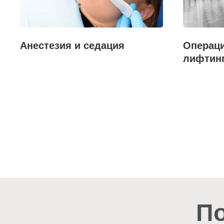
Анестезия и седация
Операци
лифтин
По