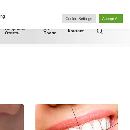
WHATSAPP
ing
Cookie Settings
Accept All
Вопросы-
До
Контакт
Ответы
После