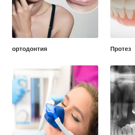
ортодонтия
Протез