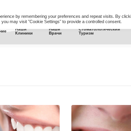
+905380829565
Начать Анализ »
erience by remembering your preferences and repeat visits. By click
 you may visit "Cookie Settings" to provide a controlled consent.
Наши
Наши
Стоматологический
ние
Клиники
Врачи
Туризм