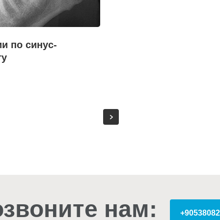
и по синус-
гу
звоните нам:
+90538082